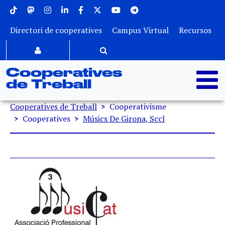
Menu superior
Vés al contingut
Directori de cooperatives
Campus Virtual
Recursos
Cooperatives
de Treball
Fil d'ariadna
Cooperatives de Treball
Cooperativisme
Cooperatives
Músics De Girona, Sccl