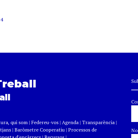
14
Treball
Sub
all
Co
tura, qui som
|
Federeu-vos
|
Agenda
|
Transparència
|
tjans
|
Baròmetre Cooperatiu
|
Processos de
N
roposta d'encàrrecs
|
Recursos
|