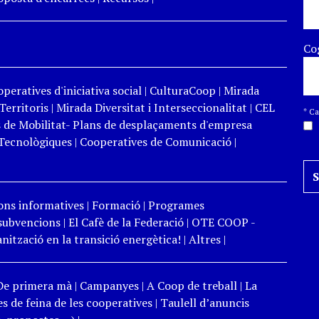
Co
peratives d'iniciativa social
|
CulturaCoop
|
Mirada
Territoris
|
Mirada Diversitat i Interseccionalitat
|
CEL
*
Cam
 de Mobilitat- Plans de desplaçaments d'empresa
Tecnològiques
|
Cooperatives de Comunicació
|
ons informatives
|
Formació
|
Programes
 subvencions
|
El Cafè de la Federació
|
OTE COOP -
ització en la transició energètica!
|
Altres
|
De primera mà
|
Campanyes
|
A Coop de treball
|
La
s de feina de les cooperatives
|
Taulell d’anuncis