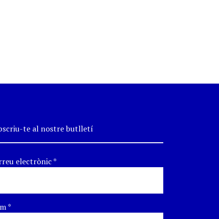
scriu-te al nostre butlletí
rreu electrònic
*
om
*