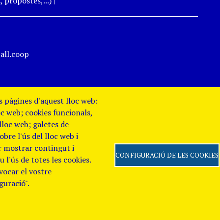
 propostes,...)
|
all.coop
es pàgines d'aquest lloc web:
oc web; cookies funcionals,
 lloc web; galetes de
re l'ús del lloc web i
er mostrar contingut i
CONFIGURACIÓ DE LES COOKIES
 l'ús de totes les cookies.
evocar el vostre
 de Privacitat
Canal
guració".