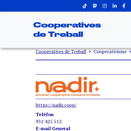
Menu superior
Vés al contingut
Cooperatives
de Treball
Fil d'ariadna
Cooperatives de Treball
Cooperativisme
https://nadir.coop/
Telèfon
932 425 512
E-mail General