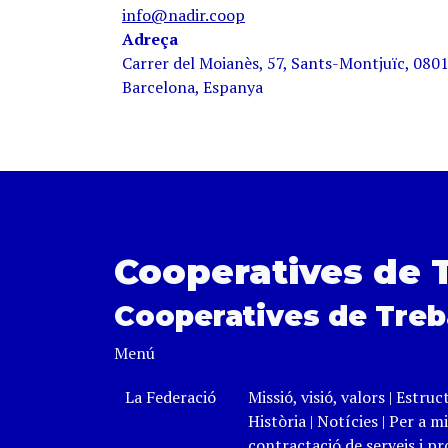
info@nadir.coop
Adreça
Carrer del Moianès, 57, Sants-Montjuïc, 080
Barcelona, Espanya
Cooperatives de 
Cooperatives de Treb
Menú
La Federació
Missió, visió, valors
|
Estruc
Història
|
Notícies
|
Per a mi
contractació de serveis i p