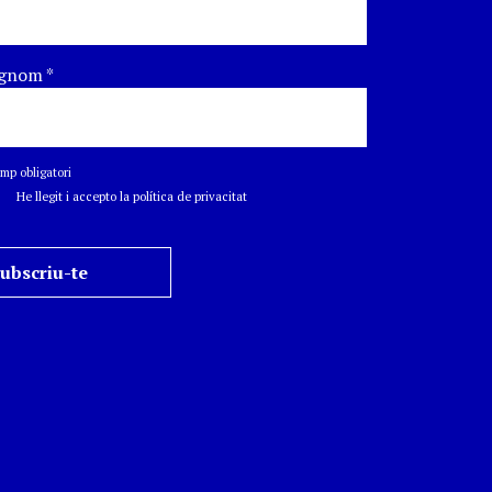
gnom
*
p obligatori
He llegit i accepto la política de privacitat