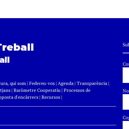
Treball
Sub
all
Co
tura, qui som
|
Federeu-vos
|
Agenda
|
Transparència
|
tjans
|
Baròmetre Cooperatiu
|
Processos de
N
roposta d'encàrrecs
|
Recursos
|
Co