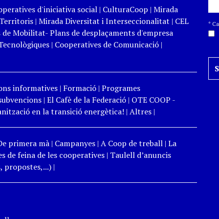
peratives d'iniciativa social
|
CulturaCoop
|
Mirada
Territoris
|
Mirada Diversitat i Interseccionalitat
|
CEL
*
Cam
 de Mobilitat- Plans de desplaçaments d'empresa
Tecnològiques
|
Cooperatives de Comunicació
|
ons informatives
|
Formació
|
Programes
 subvencions
|
El Cafè de la Federació
|
OTE COOP -
ització en la transició energètica!
|
Altres
|
De primera mà
|
Campanyes
|
A Coop de treball
|
La
s de feina de les cooperatives
|
Taulell d’anuncis
 propostes,...)
|