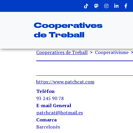
Menu superior
Vés al contingut
Cooperatives
de Treball
Fil d'ariadna
Cooperatives de Treball
Cooperativisme
https://www.patchcat.com
Telèfon
93 245 90 78
E-mail General
patchcat@hotmail.es
Comarca
Barcelonès