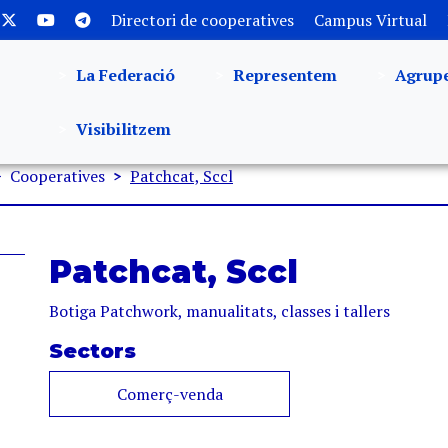
Directori de cooperatives
Campus Virtual
La Federació
Representem
Agrup
Visibilitzem
Cooperatives
Patchcat, Sccl
Patchcat, Sccl
Botiga Patchwork, manualitats, classes i tallers
Sectors
Comerç-venda