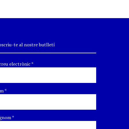
scriu-te al nostre butlletí
rreu electrònic
*
om
*
gnom
*