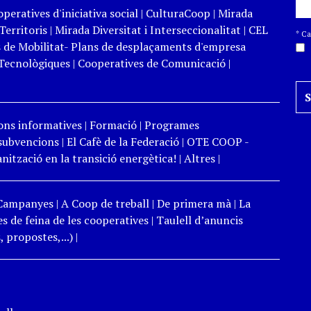
peratives d'iniciativa social
|
CulturaCoop
|
Mirada
Territoris
|
Mirada Diversitat i Interseccionalitat
|
CEL
*
Cam
 de Mobilitat- Plans de desplaçaments d'empresa
Tecnològiques
|
Cooperatives de Comunicació
|
ons informatives
|
Formació
|
Programes
 subvencions
|
El Cafè de la Federació
|
OTE COOP -
ització en la transició energètica!
|
Altres
|
Campanyes
|
A Coop de treball
|
De primera mà
|
La
s de feina de les cooperatives
|
Taulell d’anuncis
 propostes,...)
|