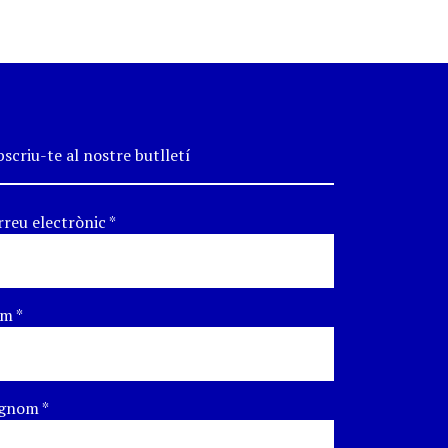
scriu-te al nostre butlletí
rreu electrònic
*
om
*
gnom
*