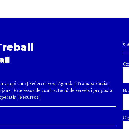
Treball
Sub
all
Co
tura, qui som
|
Federeu-vos
|
Agenda
|
Transparència
|
tjans
|
Processos de contractació de serveis i proposta
N
peratiu
|
Recursos
|
Co