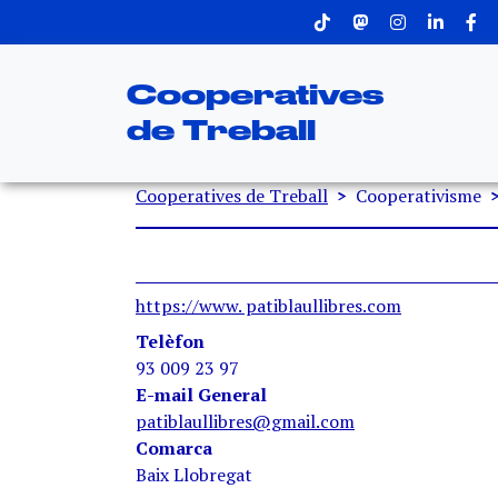
Menu superior
Vés al contingut
Cooperatives
de Treball
Fil d'ariadna
Cooperatives de Treball
Cooperativisme
https://www. patiblaullibres.com
Telèfon
93 009 23 97
E-mail General
patiblaullibres@gmail.com
Comarca
Baix Llobregat