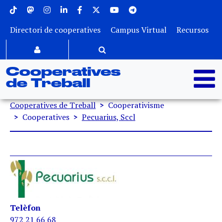
Menu superior
Vés al contingut
Directori de cooperatives
Campus Virtual
Recursos
Cooperatives
de Treball
Fil d'ariadna
Cooperatives de Treball
Cooperativisme
Cooperatives
Pecuarius, Sccl
Telèfon
972 21 66 68