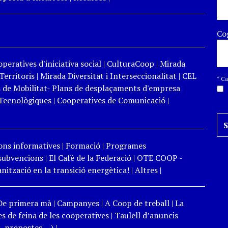
Co
peratives d'iniciativa social
|
CulturaCoop
|
Mirada
Territoris
|
Mirada Diversitat i Interseccionalitat
|
CEL
*
Cam
 de Mobilitat- Plans de desplaçaments d'empresa
Tecnològiques
|
Cooperatives de Comunicació
|
ons informatives
|
Formació
|
Programes
 subvencions
|
El Cafè de la Federació
|
OTE COOP -
ització en la transició energètica!
|
Altres
|
De primera mà
|
Campanyes
|
A Coop de treball
|
La
s de feina de les cooperatives
|
Taulell d’anuncis
 propostes,...)
|