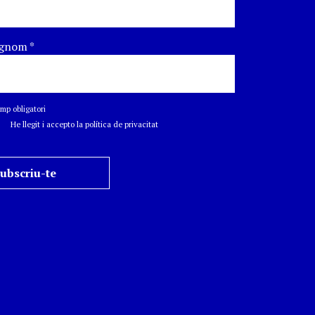
gnom
*
p obligatori
He llegit i accepto la política de privacitat