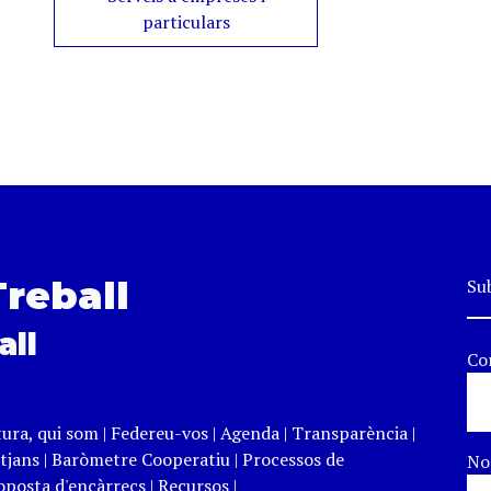
particulars
Treball
Sub
all
Co
tura, qui som
|
Federeu-vos
|
Agenda
|
Transparència
|
tjans
|
Baròmetre Cooperatiu
|
Processos de
N
roposta d'encàrrecs
|
Recursos
|