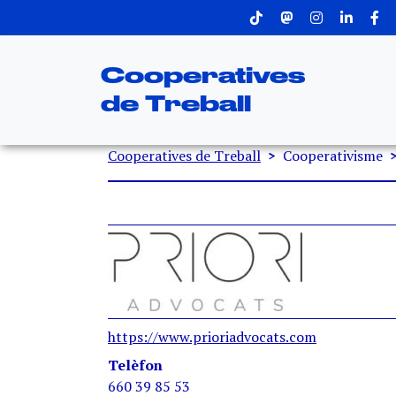
Menu superior
Vés al contingut
Cooperatives
de Treball
Fil d'ariadna
Cooperatives de Treball
Cooperativisme
https://www.prioriadvocats.com
Telèfon
660 39 85 53