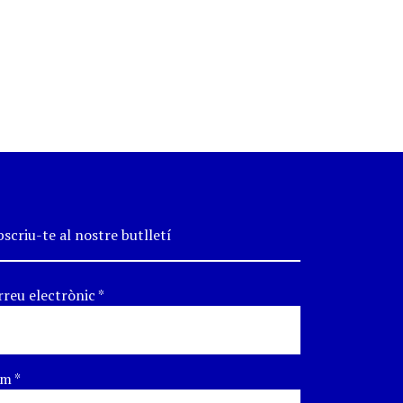
scriu-te al nostre butlletí
rreu electrònic
*
om
*