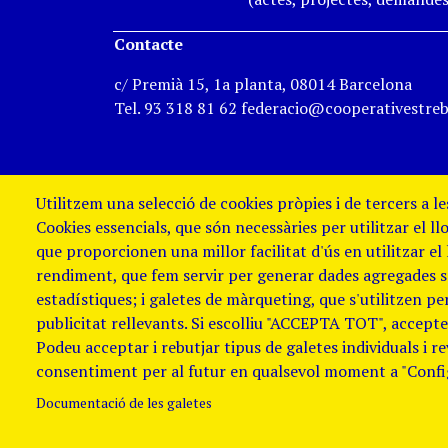
Contacte
c/ Premià 15, 1a planta, 08014 Barcelona
Tel. 93 318 81 62 federacio@cooperativestreb
Utilitzem una selecció de cookies pròpies i de tercers a l
Cookies essencials, que són necessàries per utilitzar el ll
que proporcionen una millor facilitat d'ús en utilitzar el
rendiment, que fem servir per generar dades agregades sob
estadístiques; i galetes de màrqueting, que s'utilitzen p
publicitat rellevants. Si escolliu "ACCEPTA TOT", accepteu
Podeu acceptar i rebutjar tipus de galetes individuals i r
Avis Legal i Política de galetes
Política
consentiment per al futur en qualsevol moment a "Confi
de denúncies
Documentació de les galetes