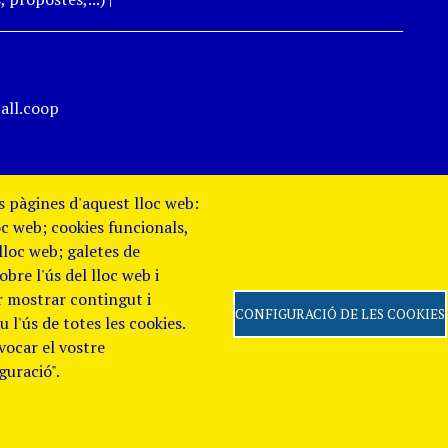
all.coop
es pàgines d'aquest lloc web:
oc web; cookies funcionals,
 lloc web; galetes de
re l'ús del lloc web i
er mostrar contingut i
CONFIGURACIÓ DE LES COOKIES
 l'ús de totes les cookies.
evocar el vostre
 de Privacitat
Canal
guració".