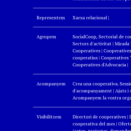
Representem
Xarxa relacional
|
Agrupem
SocialCoop, Sectorial de coo
Sectors d'activitat
|
Mirada 
Cooperatives
|
Cooperatives
cooperatius
|
Cooperatives 
Cooperatives d'Advocacia
|
Acompanyem
Crea una cooperativa. Sessi
d'acompanyament
|
Ajuts i
Acompanyem la vostra organ
Visibilitzem
Directori de cooperatives
|
cooperativa del mes
|
Oferte
(actes, projectes, demandes,