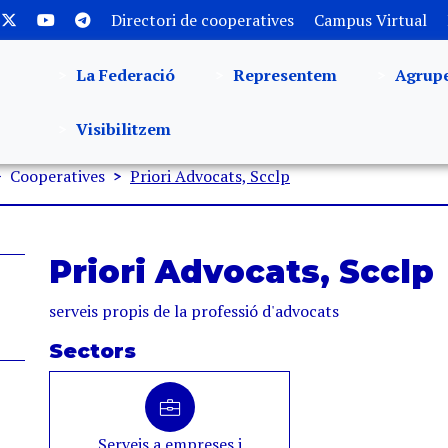
Directori de cooperatives
Campus Virtual
La Federació
Representem
Agrup
Visibilitzem
Cooperatives
Priori Advocats, Scclp
Priori Advocats, Scclp
serveis propis de la professió d'advocats
Sectors
Serveis a empreses i