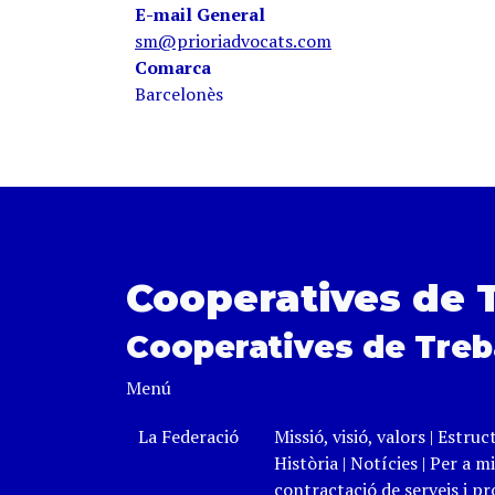
E-mail General
sm@prioriadvocats.com
Comarca
Barcelonès
Cooperatives de 
Cooperatives de Treb
Menú
La Federació
Missió, visió, valors
|
Estruc
Història
|
Notícies
|
Per a mi
contractació de serveis i p