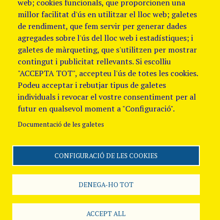
web; cookies funcionals, que proporcionen una
millor facilitat d'ús en utilitzar el lloc web; galetes
de rendiment, que fem servir per generar dades
agregades sobre l'ús del lloc web i estadístiques; i
galetes de màrqueting, que s'utilitzen per mostrar
contingut i publicitat rellevants. Si escolliu
"ACCEPTA TOT", accepteu l'ús de totes les cookies.
Podeu acceptar i rebutjar tipus de galetes
individuals i revocar el vostre consentiment per al
futur en qualsevol moment a "Configuració".
Documentació de les galetes
CONFIGURACIÓ DE LES COOKIES
Segueix-nos
Avis Legal i Política de
galetes
Política de
DENEGA-HO TOT
Privacitat
Canal
de denúncies
ACCEPT ALL