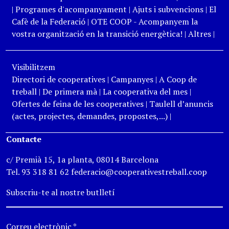
|
Programes d'acompanyament
|
Ajuts i subvencions
|
El
Cafè de la Federació
|
OTE COOP - Acompanyem la
vostra organització en la transició energètica!
|
Altres
|
Visibilitzem
Directori de cooperatives
|
Campanyes
|
A Coop de
treball
|
De primera mà
|
La cooperativa del mes
|
Ofertes de feina de les cooperatives
|
Taulell d’anuncis
(actes, projectes, demandes, propostes,...)
|
Contacte
c/ Premià 15, 1a planta, 08014 Barcelona
Tel. 93 318 81 62 federacio@cooperativestreball.coop
Subscriu-te al nostre butlletí
Correu electrònic
*