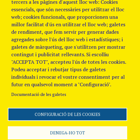
tercers a les pàgines d'aquest lloc web: Cookies
essencials, que són necessàries per utilitzar el lloc
web; cookies funcionals, que proporcionen una
millor facilitat d'ús en utilitzar el lloc web; galetes
de rendiment, que fem servir per generar dades
agregades sobre l'ús del lloc web i estadístiques; i
galetes de màrqueting, que s'utilitzen per mostrar
contingut i publicitat rellevants. Si escolliu
"ACCEPTA TOT", accepteu l'ús de totes les cookies.
Podeu acceptar i rebutjar tipus de galetes
individuals i revocar el vostre consentiment per al
futur en qualsevol moment a "Configuració".
Documentació de les galetes
CONFIGURACIÓ DE LES COOKIES
Segueix-nos
Avis Legal i Política de
galetes
Política de
DENEGA-HO TOT
Privacitat
Canal