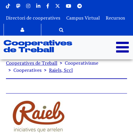
Menu superior
Vés al contingut
Directori de cooperatives
Campus Virtual
Recursos
Cooperatives
de Treball
Fil d'ariadna
Cooperatives de Treball
Cooperativisme
Cooperatives
Raiels, Sccl