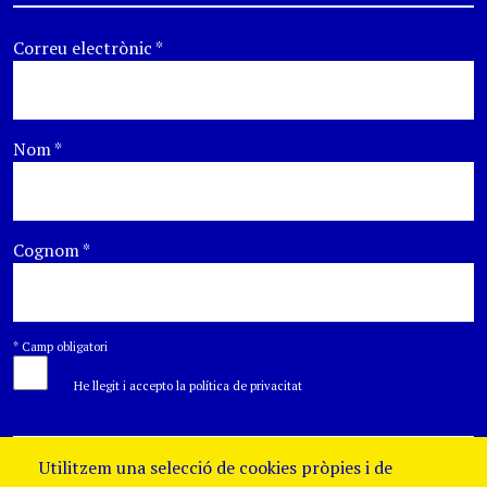
Correu electrònic
*
Nom
*
Cognom
*
*
Camp obligatori
He llegit i accepto la política de privacitat
Utilitzem una selecció de cookies pròpies i de