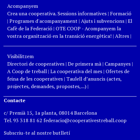
Acompanyem
Crea una cooperativa. Sessions informatives
|
Formació
|
Programes d'acompanyament
|
Ajuts i subvencions
|
El
Cafè de la Federació
|
OTE COOP - Acompanyem la
vostra organització en la transició energètica!
|
Altres
|
Visibilitzem
Directori de cooperatives
|
De primera mà
|
Campanyes
|
A Coop de treball
|
La cooperativa del mes
|
Ofertes de
feina de les cooperatives
|
Taulell d’anuncis (actes,
projectes, demandes, propostes,...)
|
Contacte
c/ Premià 15, 1a planta, 08014 Barcelona
Tel. 93 318 81 62 federacio@cooperativestreball.coop
Subscriu-te al nostre butlletí