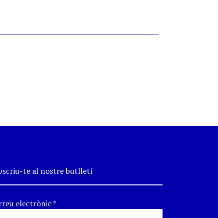
scriu-te al nostre butlletí
rreu electrònic
*