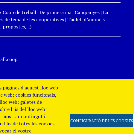
A Coop de treball
|
De primera mà
|
Campanyes
|
La
s de feina de les cooperatives
|
Taulell d’anuncis
 propostes,...)
|
all.coop
es pàgines d'aquest lloc web:
oc web; cookies funcionals,
 lloc web; galetes de
re l'ús del lloc web i
er mostrar contingut i
CONFIGURACIÓ DE LES COOKIES
 l'ús de totes les cookies.
evocar el vostre