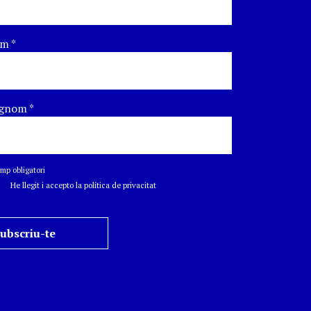
om
*
gnom
*
p obligatori
He llegit i accepto la política de privacitat