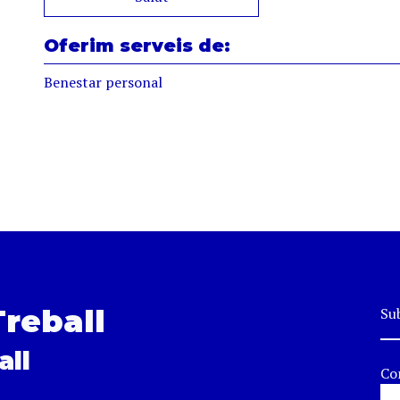
Oferim serveis de:
Benestar personal
Treball
Sub
all
Co