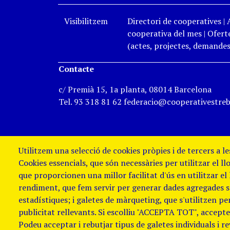
Visibilitzem
Directori de cooperatives
|
cooperativa del mes
|
Oferte
(actes, projectes, demandes,
Contacte
c/ Premià 15, 1a planta, 08014 Barcelona
Tel. 93 318 81 62 federacio@cooperativestreb
Utilitzem una selecció de cookies pròpies i de tercers a l
Cookies essencials, que són necessàries per utilitzar el ll
que proporcionen una millor facilitat d'ús en utilitzar el
rendiment, que fem servir per generar dades agregades sob
estadístiques; i galetes de màrqueting, que s'utilitzen p
publicitat rellevants. Si escolliu "ACCEPTA TOT", accepteu
Podeu acceptar i rebutjar tipus de galetes individuals i r