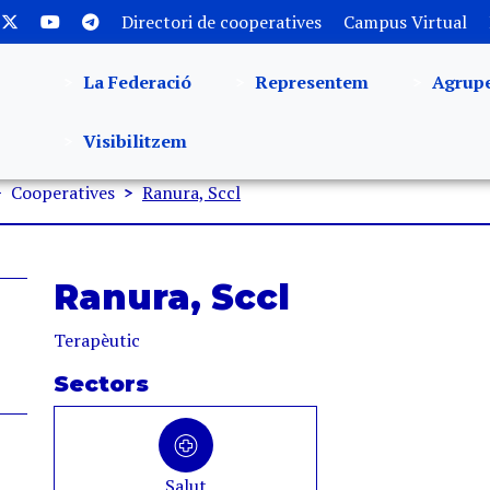
Directori de cooperatives
Campus Virtual
La Federació
Representem
Agrup
Visibilitzem
Cooperatives
Ranura, Sccl
Ranura, Sccl
Terapèutic
Sectors
Salut