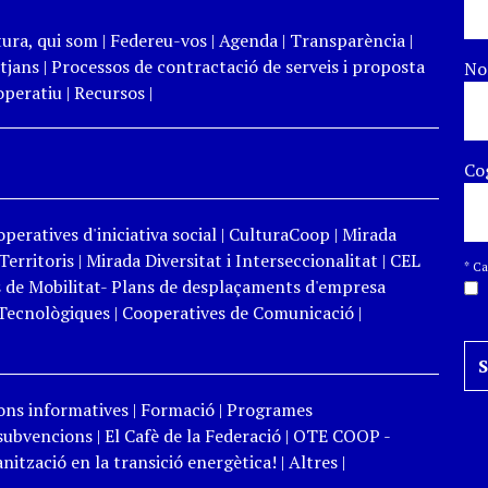
tura, qui som
|
Federeu-vos
|
Agenda
|
Transparència
|
tjans
|
Processos de contractació de serveis i proposta
N
peratiu
|
Recursos
|
Co
peratives d'iniciativa social
|
CulturaCoop
|
Mirada
Territoris
|
Mirada Diversitat i Interseccionalitat
|
CEL
*
Cam
 de Mobilitat- Plans de desplaçaments d'empresa
Tecnològiques
|
Cooperatives de Comunicació
|
ons informatives
|
Formació
|
Programes
 subvencions
|
El Cafè de la Federació
|
OTE COOP -
ització en la transició energètica!
|
Altres
|