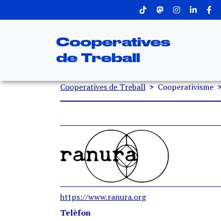
Menu superior
Vés al contingut
Cooperatives
de Treball
Fil d'ariadna
Cooperatives de Treball
Cooperativisme
https://www.ranura.org
Telèfon