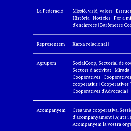
La Federació
Missió, visió, valors
|
Estruc
Història
|
Notícies
|
Per a mi
d'encàrrecs
|
Baròmetre Coo
Representem
Xarxa relacional
|
Agrupem
SocialCoop, Sectorial de coo
Sectors d'activitat
|
Mirada 
Cooperatives
|
Cooperatives
cooperatius
|
Cooperatives 
Cooperatives d'Advocacia
|
Acompanyem
Crea una cooperativa. Sessi
d'acompanyament
|
Ajuts i
Acompanyem la vostra organ