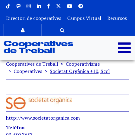
Menu superior
Vés al contingut
Directori de cooperatives
Campus Virtual
Recursos
Cooperatives
de Treball
Fil d'ariadna
Cooperatives de Treball
Cooperativisme
Cooperatives
Societat Orgànica +10, Sccl
http://www.societatorganica.com
Telèfon
93 430 7653