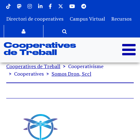
Menu superior
Vés al contingut
Directori de cooperatives
Campus Virtual
Recursos
Cooperatives
de Treball
Fil d'ariadna
Cooperatives de Treball
Cooperativisme
Cooperatives
Somos Dron, Sccl