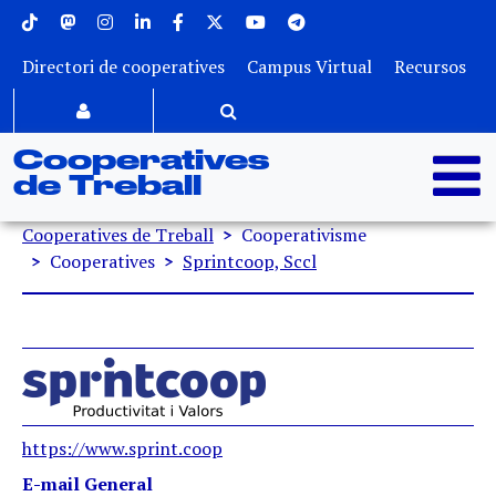
Menu superior
Vés al contingut
Directori de cooperatives
Campus Virtual
Recursos
Cooperatives
de Treball
Fil d'ariadna
Cooperatives de Treball
Cooperativisme
Cooperatives
Sprintcoop, Sccl
https://www.sprint.coop
E-mail General