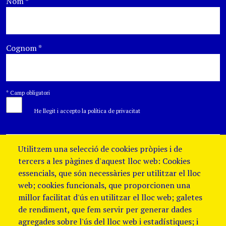
Nom
*
Cognom
*
*
Camp obligatori
He llegit i accepto la política de privacitat
Utilitzem una selecció de cookies pròpies i de
tercers a les pàgines d'aquest lloc web: Cookies
essencials, que són necessàries per utilitzar el lloc
web; cookies funcionals, que proporcionen una
millor facilitat d'ús en utilitzar el lloc web; galetes
de rendiment, que fem servir per generar dades
agregades sobre l'ús del lloc web i estadístiques; i