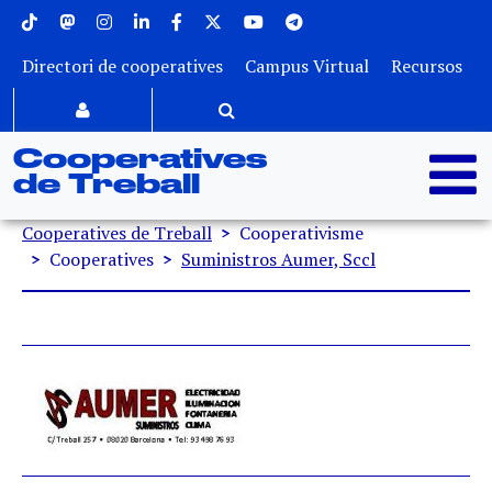
Menu superior
Vés al contingut
Directori de cooperatives
Campus Virtual
Recursos
Cooperatives
de Treball
Fil d'ariadna
Cooperatives de Treball
Cooperativisme
Cooperatives
Suministros Aumer, Sccl