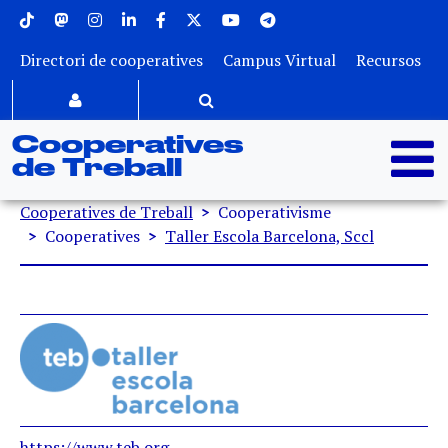
Menu superior
Vés al contingut
Directori de cooperatives
Campus Virtual
Recursos
Cooperatives
de Treball
Fil d'ariadna
Cooperatives de Treball
Cooperativisme
Cooperatives
Taller Escola Barcelona, Sccl
https://www.teb.org