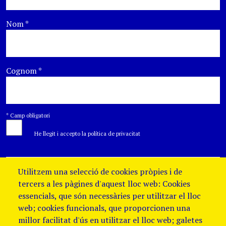
Nom
*
Cognom
*
*
Camp obligatori
He llegit i accepto la política de privacitat
Utilitzem una selecció de cookies pròpies i de
tercers a les pàgines d'aquest lloc web: Cookies
essencials, que són necessàries per utilitzar el lloc
web; cookies funcionals, que proporcionen una
millor facilitat d'ús en utilitzar el lloc web; galetes