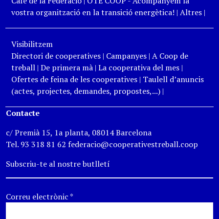
Cafè de la Federació
|
OTE COOP - Acompanyem la
vostra organització en la transició energètica!
|
Altres
|
Visibilitzem
Directori de cooperatives
|
Campanyes
|
A Coop de
treball
|
De primera mà
|
La cooperativa del mes
|
Ofertes de feina de les cooperatives
|
Taulell d’anuncis
(actes, projectes, demandes, propostes,...)
|
Contacte
c/ Premià 15, 1a planta, 08014 Barcelona
Tel. 93 318 81 62 federacio@cooperativestreball.coop
Subscriu-te al nostre butlletí
Correu electrònic
*