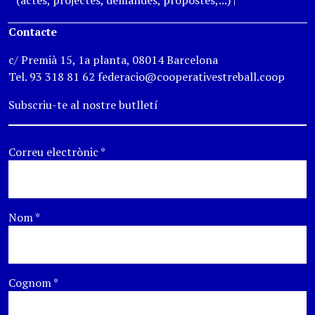
(actes, projectes, demandes, propostes,...)
|
Contacte
c/ Premià 15, 1a planta, 08014 Barcelona
Tel. 93 318 81 62 federacio@cooperativestreball.coop
Subscriu-te al nostre butlletí
Correu electrònic
*
Nom
*
Cognom
*