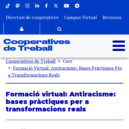
Menu superior
Vés al contingut
Directori de cooperatives
Campus Virtual
Recursos
Cooperatives
de Treball
Fil d'ariadna
Cooperatives de Treball
Curs
Formació Virtual: Antiracisme: Bases Pràctiques Per
a Transformacions Reals
Formació virtual: Antiracisme:
bases pràctiques per a
transformacions reals