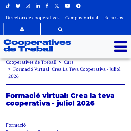
Menu superior
Vés al contingut
Directori de cooperatives
Campus Virtual
Recursos
Cooperatives
de Treball
Fil d'ariadna
Cooperatives de Treball
Curs
Formació Virtual: Crea La Teva Cooperativa - Juliol
2026
Formació virtual: Crea la teva
cooperativa - juliol 2026
Formació