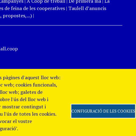
Campanyes
|
A Coop de treball
|
De primera mà
|
La
s de feina de les cooperatives
|
Taulell d’anuncis
 propostes,...)
|
all.coop
es pàgines d'aquest lloc web:
oc web; cookies funcionals,
 lloc web; galetes de
re l'ús del lloc web i
er mostrar contingut i
CONFIGURACIÓ DE LES COOKIES
 l'ús de totes les cookies.
evocar el vostre
 de Privacitat
Canal
guració".