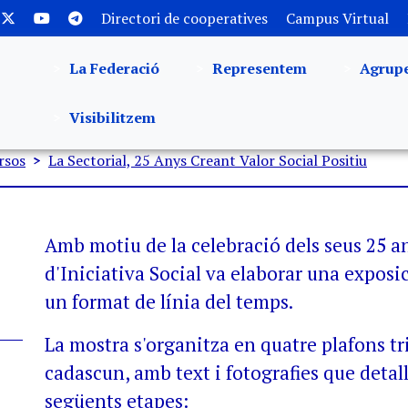
Directori de cooperatives
Campus Virtual
La Federació
Representem
Agrup
Visibilitzem
rsos
La Sectorial, 25 Anys Creant Valor Social Positiu
Amb motiu de la celebració dels seus 25 an
d'Iniciativa Social va elaborar una exposic
un format de línia del temps.
La mostra s'organitza en quatre plafons tr
cadascun, amb text i fotografies que detall
següents etapes: