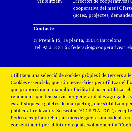
Visibilitzem
Directori de cooperatives
|
cooperativa del mes
|
Oferte
(actes, projectes, demandes,
Contacte
c/ Premià 15, 1a planta, 08014 Barcelona
Tel. 93 318 81 62 federacio@cooperativestreb
Utilitzem una selecció de cookies pròpies i de tercers a l
Cookies essencials, que són necessàries per utilitzar el ll
que proporcionen una millor facilitat d'ús en utilitzar el
rendiment, que fem servir per generar dades agregades sob
estadístiques; i galetes de màrqueting, que s'utilitzen p
publicitat rellevants. Si escolliu "ACCEPTA TOT", accepteu
Podeu acceptar i rebutjar tipus de galetes individuals i r
Avis Legal i Política de galetes
Política
consentiment per al futur en qualsevol moment a "Confi
de denúncies