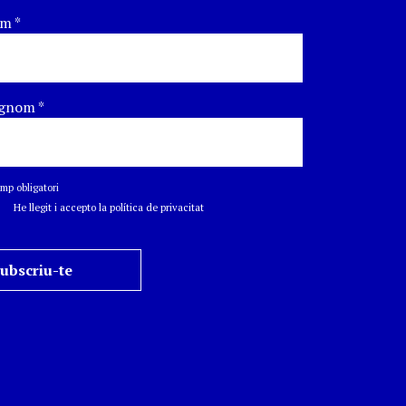
om
*
gnom
*
p obligatori
He llegit i accepto la política de privacitat