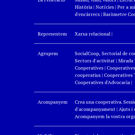
Història
|
Notícies
|
Per a mi
d'encàrrecs
|
Baròmetre Coo
Representem
Xarxa relacional
|
Agrupem
SocialCoop, Sectorial de coo
Sectors d'activitat
|
Mirada 
Cooperatives
|
Cooperatives
cooperatius
|
Cooperatives 
Cooperatives d'Advocacia
|
Acompanyem
Crea una cooperativa. Sessi
d'acompanyament
|
Ajuts i
Acompanyem la vostra organ