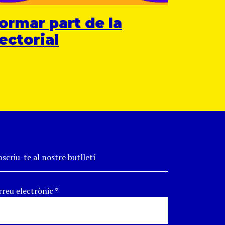
ormar part de la
ectorial
scriu-te al nostre butlletí
rreu electrònic
*