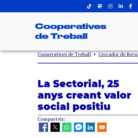
Menu superior
Vés al contingut
Cooperatives
de Treball
Fil d'ariadna
Cooperatives de Treball
Cercador de Recu
La Sectorial, 25
anys creant valor
social positiu
Comparteix: