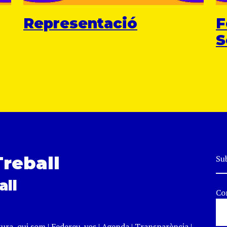
Representació
F
S
Treball
Sub
all
Co
tura, qui som
|
Federeu-vos
|
Agenda
|
Transparència
|