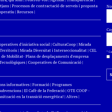
tjans
|
Processos de contractació de serveis i proposta
N
peratiu
|
Recursos
|
Co
peratives d'iniciativa social
|
CulturaCoop
|
Mirada
Territoris
|
Mirada Diversitat i Interseccionalitat
|
CEL
*
Cam
 de Mobilitat- Plans de desplaçaments d'empresa
Tecnològiques
|
Cooperatives de Comunicació
|
ons informatives
|
Formació
|
Programes
 subvencions
|
El Cafè de la Federació
|
OTE COOP -
ització en la transició energètica!
|
Altres
|