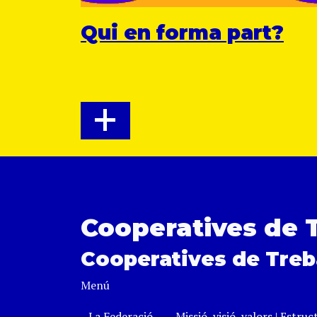
Qui en forma part?
+
Cooperatives de 
Cooperatives de Treb
Menú
La Federació
Missió, visió, valors
|
Estruc