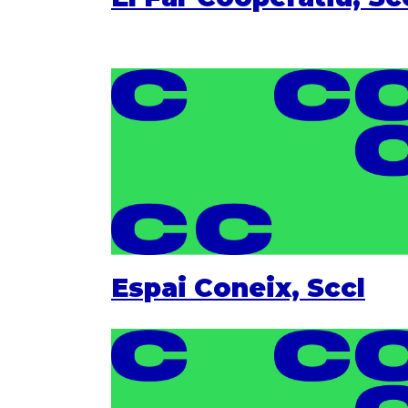
Espai Coneix, Sccl