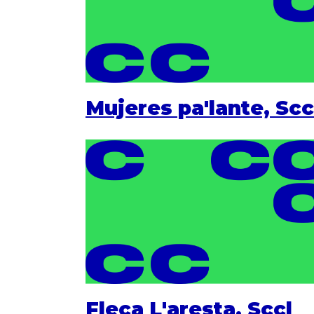
Mujeres pa'lante, Scc
Fleca L'aresta, Sccl