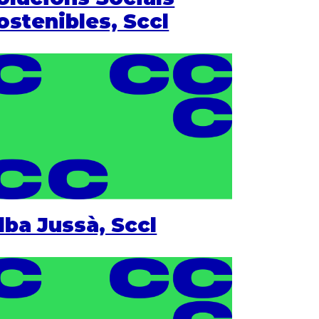
ostenibles, Sccl
lba Jussà, Sccl