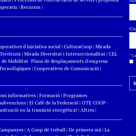
N
peratiu
|
Recursos
|
Co
peratives d'iniciativa social
|
CulturaCoop
|
Mirada
Territoris
|
Mirada Diversitat i Interseccionalitat
|
CEL
*
Cam
 de Mobilitat- Plans de desplaçaments d'empresa
Tecnològiques
|
Cooperatives de Comunicació
|
ons informatives
|
Formació
|
Programes
 subvencions
|
El Cafè de la Federació
|
OTE COOP -
ització en la transició energètica!
|
Altres
|
Campanyes
|
A Coop de treball
|
De primera mà
|
La