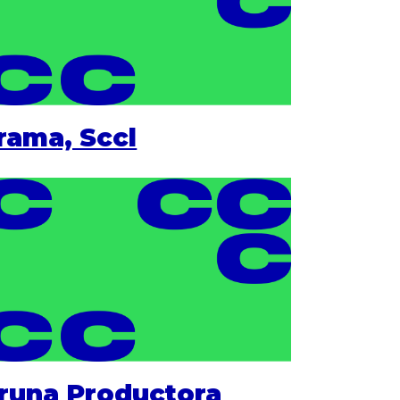
rama, Sccl
runa Productora