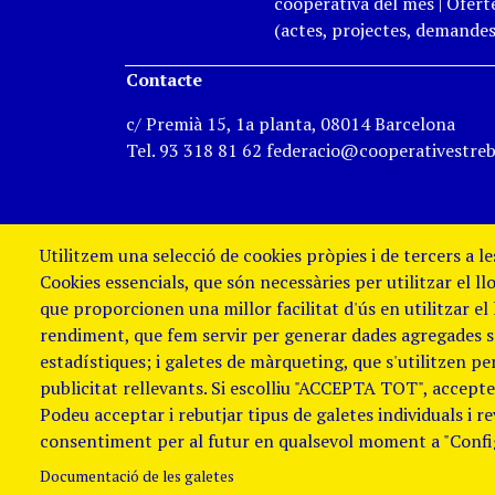
cooperativa del mes
|
Oferte
(actes, projectes, demandes,
Contacte
c/ Premià 15, 1a planta, 08014 Barcelona
Tel. 93 318 81 62 federacio@cooperativestreb
Utilitzem una selecció de cookies pròpies i de tercers a l
Cookies essencials, que són necessàries per utilitzar el ll
que proporcionen una millor facilitat d'ús en utilitzar el
rendiment, que fem servir per generar dades agregades sob
estadístiques; i galetes de màrqueting, que s'utilitzen p
publicitat rellevants. Si escolliu "ACCEPTA TOT", accepteu
Podeu acceptar i rebutjar tipus de galetes individuals i r
Avis Legal i Política de galetes
Política
consentiment per al futur en qualsevol moment a "Confi
de denúncies
Documentació de les galetes