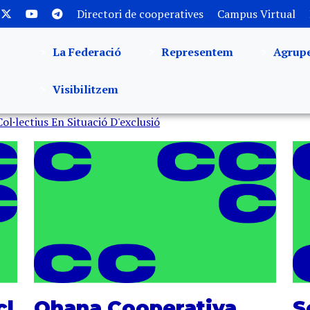
Directori de cooperatives
Campus Virtual
La Federació
Representem
Agrup
Visibilitzem
Col·lectius En Situació D'exclusió
cl
Ohana Cooperativa,
S