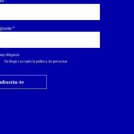
om
*
gnom
*
p obligatori
He llegit i accepto la política de privacitat