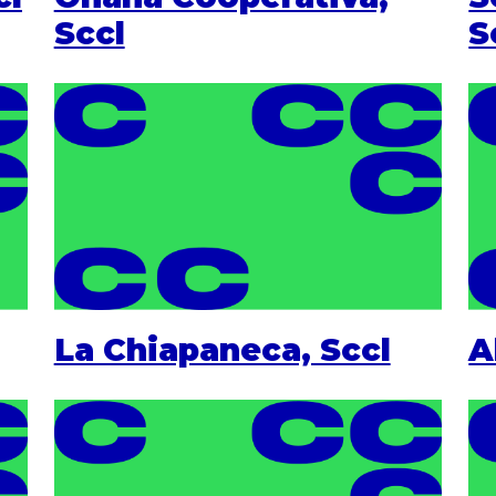
Sccl
S
La Chiapaneca, Sccl
A