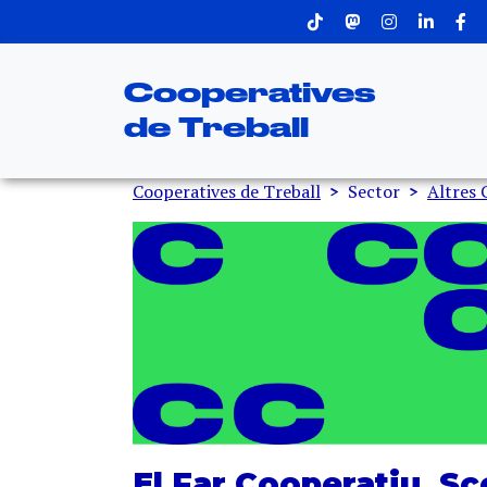
Menu superior
Vés al contingut
Cooperatives
de Treball
Fil d'ariadna
Cooperatives de Treball
Sector
Altres 
El Far Cooperatiu, Sc