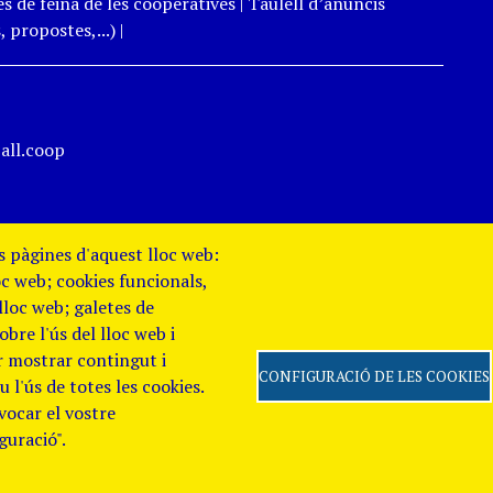
s de feina de les cooperatives
|
Taulell d’anuncis
 propostes,...)
|
all.coop
es pàgines d'aquest lloc web:
oc web; cookies funcionals,
 lloc web; galetes de
re l'ús del lloc web i
er mostrar contingut i
CONFIGURACIÓ DE LES COOKIES
 l'ús de totes les cookies.
evocar el vostre
 de Privacitat
Canal
guració".