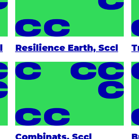
l
Resilience Earth, Sccl
T
Combinats, Sccl
B