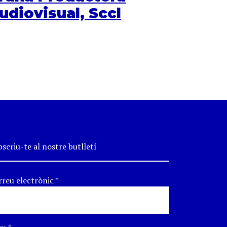
udiovisual, Sccl
scriu-te al nostre butlletí
rreu electrònic
*