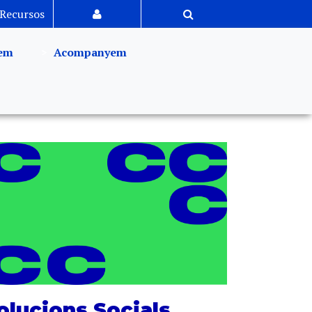
Recursos
em
Acompanyem
olucions Socials