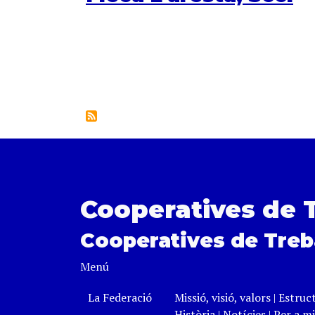
Paginació
Cooperatives de 
Cooperatives de Treb
Menú
La Federació
Missió, visió, valors
|
Estruc
Història
|
Notícies
|
Per a mi