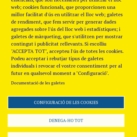
web; cookies funcionals, que proporcionen una
millor facilitat d'ús en utilitzar el lloc web; galetes
de rendiment, que fem servir per generar dades
agregades sobre l'ús del lloc web i estadístiques; i
galetes de màrqueting, que s'utilitzen per mostrar
contingut i publicitat rellevants. Si escolliu
"ACCEPTA TOT", accepteu l'ús de totes les cookies.
Podeu acceptar i rebutjar tipus de galetes
individuals i revocar el vostre consentiment per al
futur en qualsevol moment a "Configuració".
Documentació de les galetes
CONFIGURACIÓ DE LES COOKIES
Segueix-nos
Avis Legal i Política de
galetes
Política de
DENEGA-HO TOT
Privacitat
Canal
de denúncies