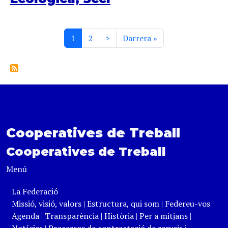
Paginació
Pàgina actual
Page
Pàgina següent
Última pàgina
1
2
>
Darrera »
Cooperatives de Treball
Cooperatives de Treball
Menú
La Federació
Missió, visió, valors
|
Estructura, qui som
|
Federeu-vos
|
Agenda
|
Transparència
|
Història
|
Per a mitjans
|