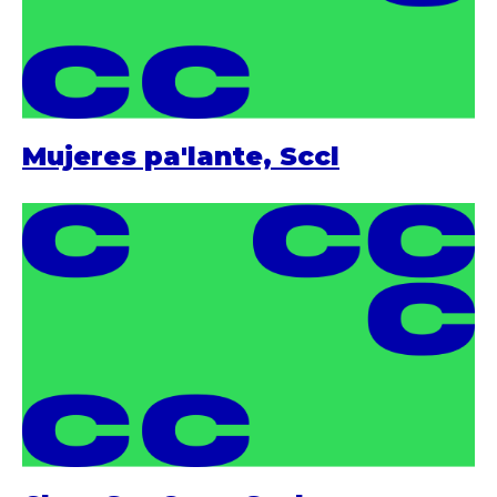
Mujeres pa'lante, Sccl