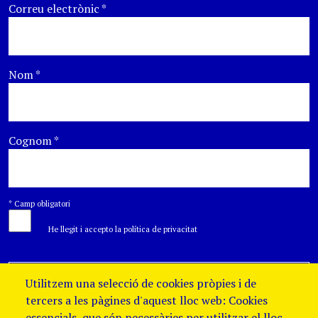
Correu electrònic
*
Nom
*
Cognom
*
*
Camp obligatori
He llegit i accepto la política de privacitat
Utilitzem una selecció de cookies pròpies i de
tercers a les pàgines d'aquest lloc web: Cookies
essencials, que són necessàries per utilitzar el lloc