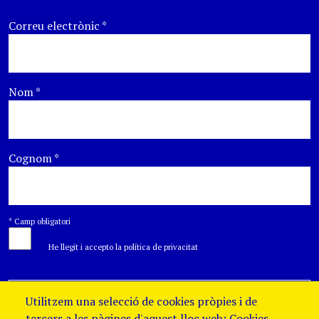
Correu electrònic
*
Nom
*
Cognom
*
*
Camp obligatori
He llegit i accepto la política de privacitat
Utilitzem una selecció de cookies pròpies i de
tercers a les pàgines d'aquest lloc web: Cookies