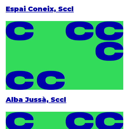
Espai Coneix, Sccl
Alba Jussà, Sccl