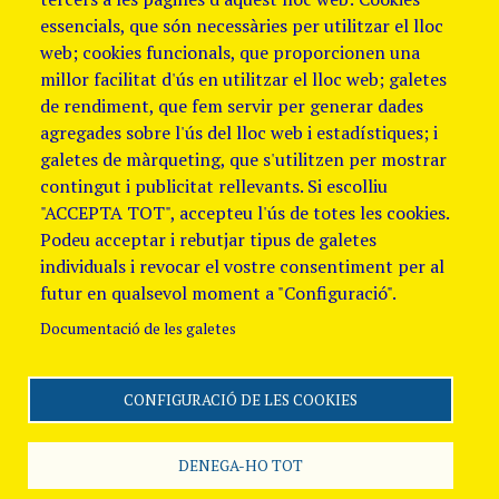
essencials, que són necessàries per utilitzar el lloc
web; cookies funcionals, que proporcionen una
millor facilitat d'ús en utilitzar el lloc web; galetes
de rendiment, que fem servir per generar dades
agregades sobre l'ús del lloc web i estadístiques; i
galetes de màrqueting, que s'utilitzen per mostrar
contingut i publicitat rellevants. Si escolliu
"ACCEPTA TOT", accepteu l'ús de totes les cookies.
Podeu acceptar i rebutjar tipus de galetes
individuals i revocar el vostre consentiment per al
futur en qualsevol moment a "Configuració".
Documentació de les galetes
CONFIGURACIÓ DE LES COOKIES
Segueix-nos
Avis Legal i Política de
galetes
Política de
DENEGA-HO TOT
Privacitat
Canal