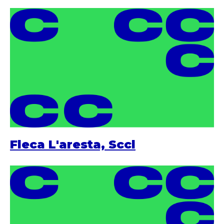
Fleca L'aresta, Sccl