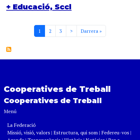
+ Educació, Sccl
Paginació
Pàgina actual
Page
Page
Pàgina següent
Última pàgina
1
2
3
>
Darrera »
Cooperatives de Treball
Cooperatives de Treball
Menú
La Federació
Missió, visió, valors
|
Estructura, qui som
|
Federeu-vos
|