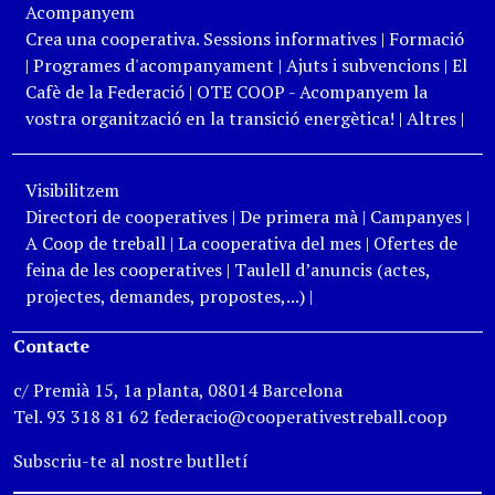
Acompanyem
Crea una cooperativa. Sessions informatives
|
Formació
|
Programes d'acompanyament
|
Ajuts i subvencions
|
El
Cafè de la Federació
|
OTE COOP - Acompanyem la
vostra organització en la transició energètica!
|
Altres
|
Visibilitzem
Directori de cooperatives
|
De primera mà
|
Campanyes
|
A Coop de treball
|
La cooperativa del mes
|
Ofertes de
feina de les cooperatives
|
Taulell d’anuncis (actes,
projectes, demandes, propostes,...)
|
Contacte
c/ Premià 15, 1a planta, 08014 Barcelona
Tel. 93 318 81 62 federacio@cooperativestreball.coop
Subscriu-te al nostre butlletí