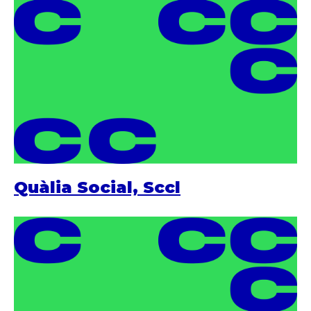
Quàlia Social, Sccl