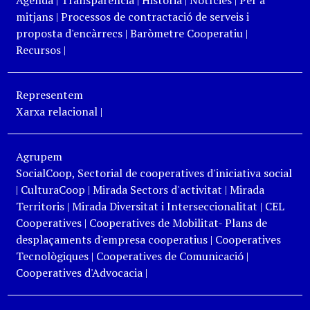
Agenda
|
Transparència
|
Història
|
Notícies
|
Per a
mitjans
|
Processos de contractació de serveis i
proposta d'encàrrecs
|
Baròmetre Cooperatiu
|
Recursos
|
Representem
Xarxa relacional
|
Agrupem
SocialCoop, Sectorial de cooperatives d'iniciativa social
|
CulturaCoop
|
Mirada Sectors d'activitat
|
Mirada
Territoris
|
Mirada Diversitat i Interseccionalitat
|
CEL
Cooperatives
|
Cooperatives de Mobilitat- Plans de
desplaçaments d'empresa cooperatius
|
Cooperatives
Tecnològiques
|
Cooperatives de Comunicació
|
Cooperatives d'Advocacia
|