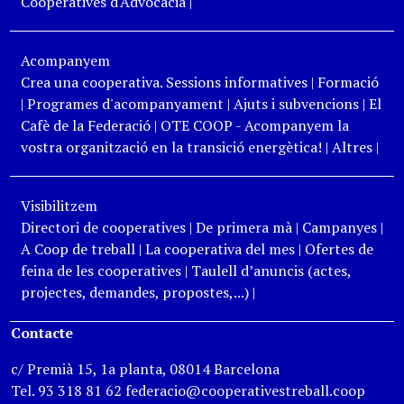
Cooperatives d'Advocacia
|
Acompanyem
Crea una cooperativa. Sessions informatives
|
Formació
|
Programes d'acompanyament
|
Ajuts i subvencions
|
El
Cafè de la Federació
|
OTE COOP - Acompanyem la
vostra organització en la transició energètica!
|
Altres
|
Visibilitzem
Directori de cooperatives
|
De primera mà
|
Campanyes
|
A Coop de treball
|
La cooperativa del mes
|
Ofertes de
feina de les cooperatives
|
Taulell d’anuncis (actes,
projectes, demandes, propostes,...)
|
Contacte
c/ Premià 15, 1a planta, 08014 Barcelona
Tel. 93 318 81 62 federacio@cooperativestreball.coop