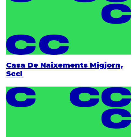
Casa De Naixements Migjorn,
Sccl