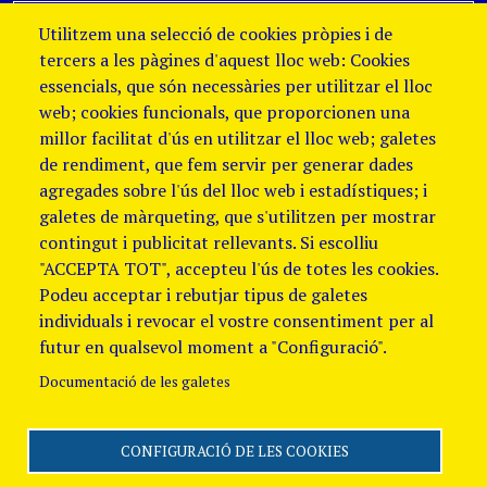
Utilitzem una selecció de cookies pròpies i de
tercers a les pàgines d'aquest lloc web: Cookies
essencials, que són necessàries per utilitzar el lloc
web; cookies funcionals, que proporcionen una
millor facilitat d'ús en utilitzar el lloc web; galetes
de rendiment, que fem servir per generar dades
agregades sobre l'ús del lloc web i estadístiques; i
galetes de màrqueting, que s'utilitzen per mostrar
contingut i publicitat rellevants. Si escolliu
"ACCEPTA TOT", accepteu l'ús de totes les cookies.
Podeu acceptar i rebutjar tipus de galetes
individuals i revocar el vostre consentiment per al
futur en qualsevol moment a "Configuració".
Documentació de les galetes
CONFIGURACIÓ DE LES COOKIES
Segueix-nos
Avis Legal i Política de