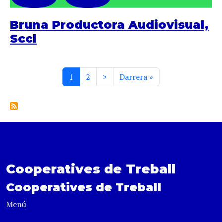
Bruna Productora Audiovisual,
Sccl
Paginació
Pàgina actual
Page
Pàgina següent
Última pàgina
1
2
>
Darrera »
Cooperatives de Treball
Cooperatives de Treball
Menú