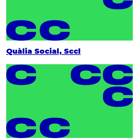
Quàlia Social, Sccl