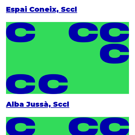
Espai Coneix, Sccl
Alba Jussà, Sccl