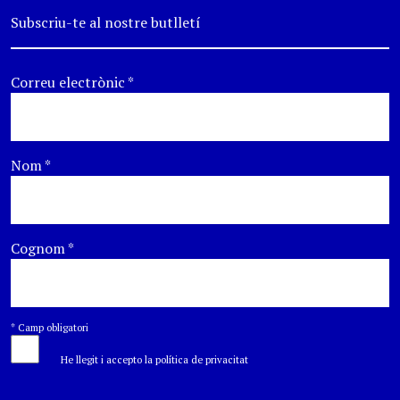
Subscriu-te al nostre butlletí
Correu electrònic
*
Nom
*
Cognom
*
*
Camp obligatori
He llegit i accepto la política de privacitat